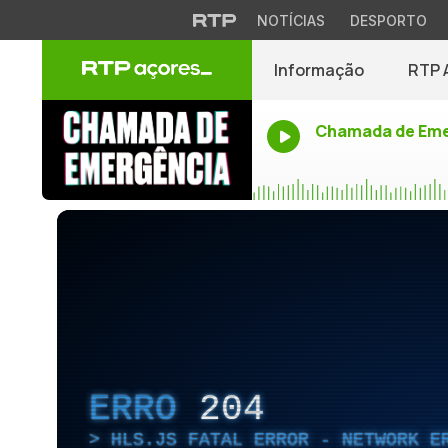
NOTÍCIAS
DESPORTO
Informação
RTP 
Chamada de Eme
ERRO
204
HLS.JS FATAL ERROR - NETWORK E