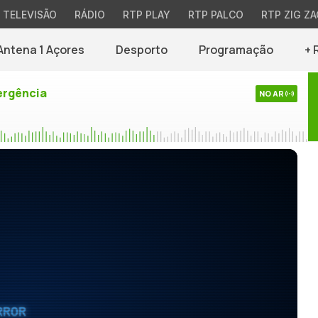
TELEVISÃO
RÁDIO
RTP PLAY
RTP PALCO
RTP ZIG ZA
Antena 1 Açores
Desporto
Programação
+ 
rgência
NO AR
RROR