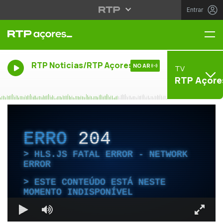
Entrar
Me
RTP Noticias/RTP Açores
NO AR
TV
RTP Açore
ERRO
204
HLS.JS FATAL ERROR - NETWORK
ERROR
ESTE CONTEÚDO ESTÁ NESTE
MOMENTO INDISPONÍVEL