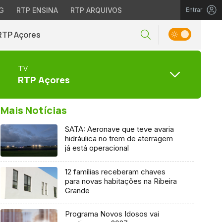
G
RTP ENSINA
RTP ARQUIVOS
Entrar
RTP Açores
TV
RTP Açores
Mais Notícias
SATA: Aeronave que teve avaria
hidráulica no trem de aterragem
já está operacional
12 famílias receberam chaves
para novas habitações na Ribeira
Grande
Programa Novos Idosos vai