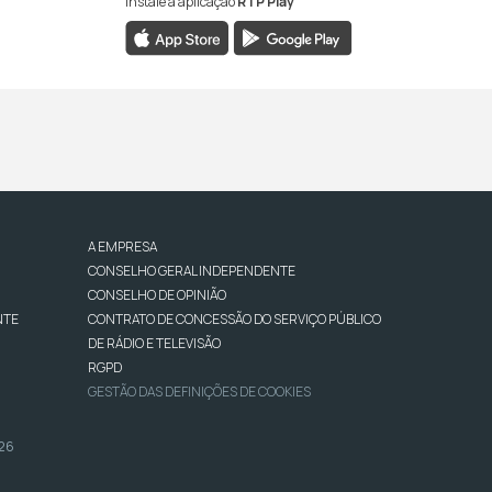
Instale a aplicação
RTP Play
A EMPRESA
CONSELHO GERAL INDEPENDENTE
CONSELHO DE OPINIÃO
NTE
CONTRATO DE CONCESSÃO DO SERVIÇO PÚBLICO
DE RÁDIO E TELEVISÃO
RGPD
GESTÃO DAS DEFINIÇÕES DE COOKIES
026