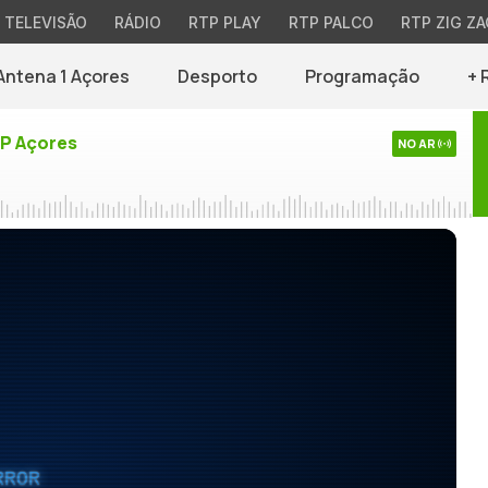
TELEVISÃO
RÁDIO
RTP PLAY
RTP PALCO
RTP ZIG ZA
Antena 1 Açores
Desporto
Programação
+ 
TP Açores
NO AR
RROR