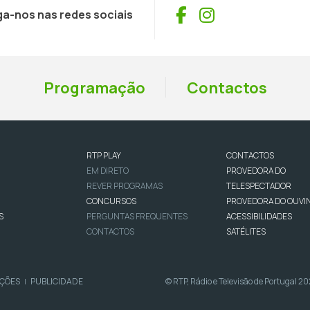
Facebook
Instagram
ga-nos nas redes sociais
Programação
Contactos
RTP PLAY
CONTACTOS
EM DIRETO
PROVEDORA DO
REVER PROGRAMAS
TELESPECTADOR
CONCURSOS
PROVEDORA DO OUVI
S
PERGUNTAS FREQUENTES
ACESSIBILIDADES
CONTACTOS
SATÉLITES
IÇÕES
PUBLICIDADE
© RTP, Rádio e Televisão de Portugal 2
|