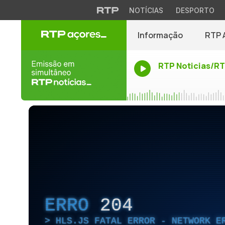
NOTÍCIAS
DESPORTO
Informação
RTP 
RTP Noticias/R
ERRO
204
HLS.JS FATAL ERROR - NETWORK E