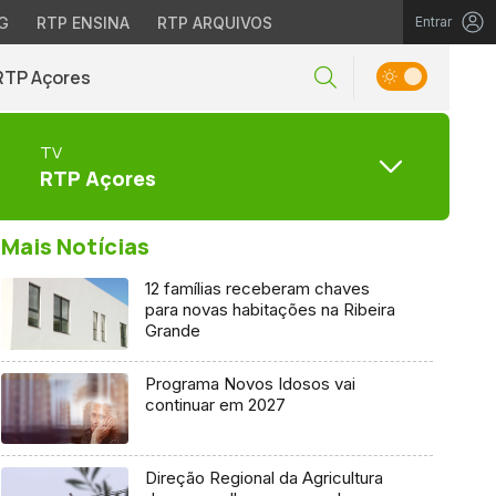
G
RTP ENSINA
RTP ARQUIVOS
Entrar
RTP Açores
TV
RTP Açores
Mais Notícias
12 famílias receberam chaves
para novas habitações na Ribeira
Grande
Programa Novos Idosos vai
continuar em 2027
Direção Regional da Agricultura