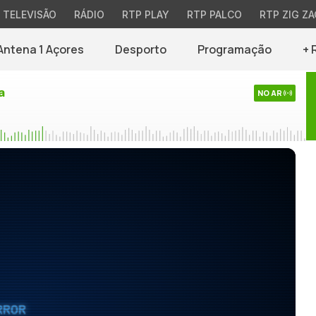
TELEVISÃO
RÁDIO
RTP PLAY
RTP PALCO
RTP ZIG ZA
Antena 1 Açores
Desporto
Programação
+ 
a
NO AR
RROR