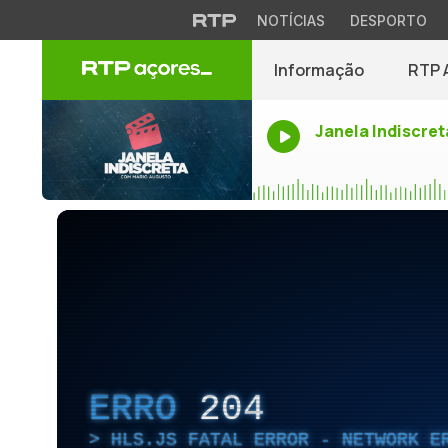
NOTÍCIAS
DESPORTO
Informação
RTP 
Janela Indiscret
ERRO
204
HLS.JS FATAL ERROR - NETWORK E