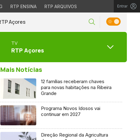
G
RTP ENSINA
RTP ARQUIVOS
Entrar
RTP Açores
TV
RTP Açores
Mais Notícias
12 famílias receberam chaves
para novas habitações na Ribeira
Grande
Programa Novos Idosos vai
continuar em 2027
Direção Regional da Agricultura