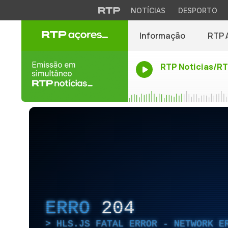
NOTÍCIAS
DESPORTO
Informação
RTP 
RTP Noticias/R
ERRO
204
HLS.JS FATAL ERROR - NETWORK E