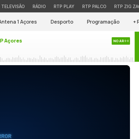
TELEVISÃO
RÁDIO
RTP PLAY
RTP PALCO
RTP ZIG ZA
Antena 1 Açores
Desporto
Programação
+ 
TP Açores
NO AR
RROR