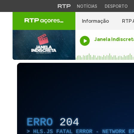
NOTÍCIAS
DESPORTO
Informação
RTP 
Janela Indiscret
ERRO
204
HLS.JS FATAL ERROR - NETWORK E