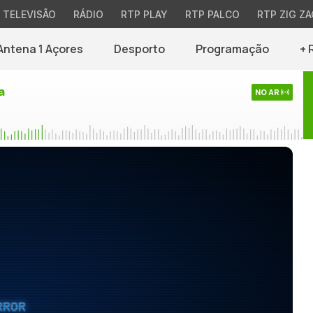
TELEVISÃO
RÁDIO
RTP PLAY
RTP PALCO
RTP ZIG ZA
Antena 1 Açores
Desporto
Programação
+ 
a
NO AR
RROR