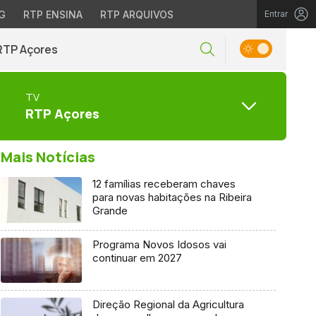
G
RTP ENSINA
RTP ARQUIVOS
Entrar
RTP Açores
TV
RTP Açores
Mais Notícias
12 famílias receberam chaves
para novas habitações na Ribeira
Grande
Programa Novos Idosos vai
continuar em 2027
Direção Regional da Agricultura