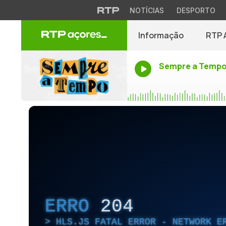
NOTÍCIAS
DESPORTO
Informação
RTP 
Sempre a Temp
ERRO
204
HLS.JS FATAL ERROR - NETWORK E