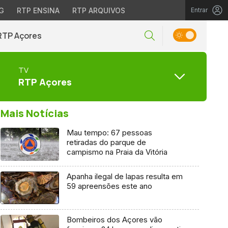
G
RTP ENSINA
RTP ARQUIVOS
Entrar
RTP Açores
TV
RTP Açores
Mais Notícias
Mau tempo: 67 pessoas
retiradas do parque de
campismo na Praia da Vitória
Apanha ilegal de lapas resulta em
59 apreensões este ano
Bombeiros dos Açores vão