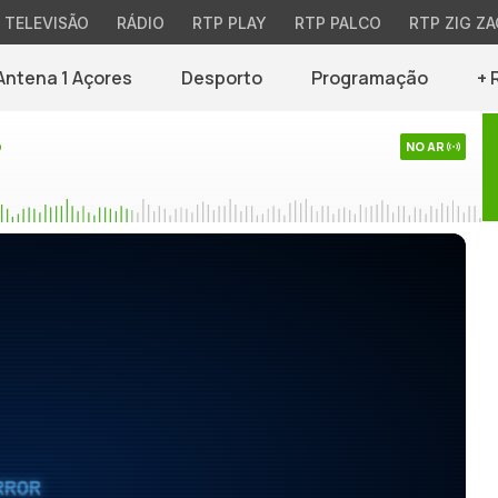
TELEVISÃO
RÁDIO
RTP PLAY
RTP PALCO
RTP ZIG ZA
Antena 1 Açores
Desporto
Programação
+ 
o
NO AR
RROR