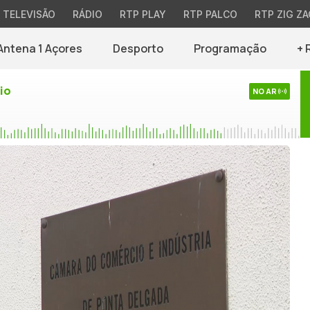
TELEVISÃO
RÁDIO
RTP PLAY
RTP PALCO
RTP ZIG ZA
Antena 1 Açores
Desporto
Programação
+ 
io
NO AR