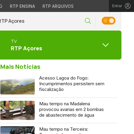
G
RTP ENSINA
RTP ARQUIVOS
Entrar
RTP Açores
TV
RTP Açores
Mais Notícias
Acesso Lagoa do Fogo:
Incumprimentos persistem sem
fiscalização
Mau tempo na Madalena
provocou avarias em 2 bombas
de abastecimento de água
Mau tempo na Terceira: