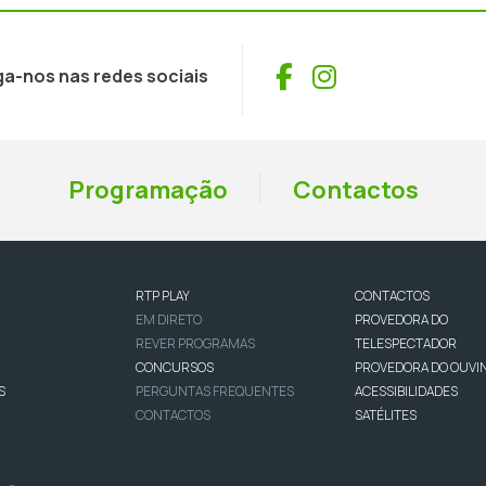
Facebook
Instagram
ga-nos nas redes sociais
Programação
Contactos
RTP PLAY
CONTACTOS
EM DIRETO
PROVEDORA DO
REVER PROGRAMAS
TELESPECTADOR
CONCURSOS
PROVEDORA DO OUVI
S
PERGUNTAS FREQUENTES
ACESSIBILIDADES
CONTACTOS
SATÉLITES