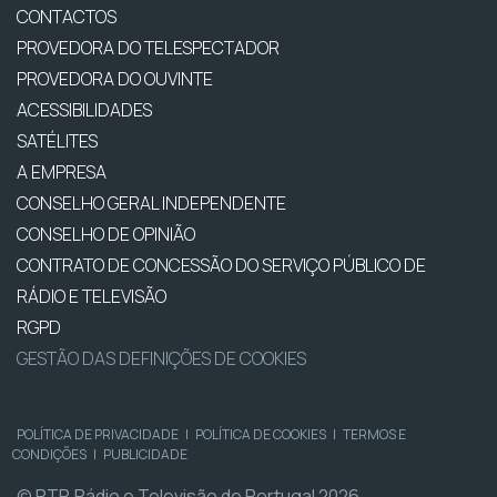
CONTACTOS
PROVEDORA DO TELESPECTADOR
PROVEDORA DO OUVINTE
ACESSIBILIDADES
SATÉLITES
A EMPRESA
CONSELHO GERAL INDEPENDENTE
CONSELHO DE OPINIÃO
CONTRATO DE CONCESSÃO DO SERVIÇO PÚBLICO DE
RÁDIO E TELEVISÃO
RGPD
GESTÃO DAS DEFINIÇÕES DE COOKIES
POLÍTICA DE PRIVACIDADE
|
POLÍTICA DE COOKIES
|
TERMOS E
CONDIÇÕES
|
PUBLICIDADE
© RTP, Rádio e Televisão de Portugal 2026