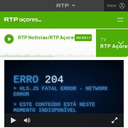
Entrar
Me
RTP Noticias/RTP Açores
NO AR
TV
RTP Açore
ERRO
204
HLS.JS FATAL ERROR - NETWORK
ERROR
ESTE CONTEÚDO ESTÁ NESTE
MOMENTO INDISPONÍVEL