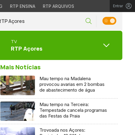
G
RTP ENSINA
RTP ARQUIVOS
Entrar
RTP Açores
TV
RTP Açores
Mais Notícias
Mau tempo na Madalena
provocou avarias em 2 bombas
de abastecimento de água
Mau tempo na Terceira:
Tempestade cancela programas
das Festas da Praia
Trovoada nos Açores: