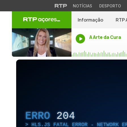
NOTÍCIAS
DESPORTO
Informação
RTP 
A Arte da Cura
ERRO
204
HLS.JS FATAL ERROR - NETWORK E