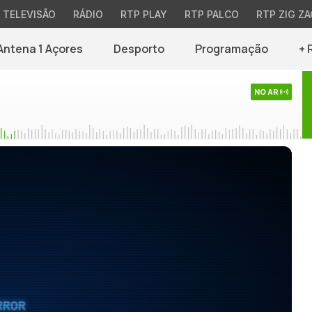
TELEVISÃO
RÁDIO
RTP PLAY
RTP PALCO
RTP ZIG ZA
Antena 1 Açores
Desporto
Programação
+ 
NO AR
RROR