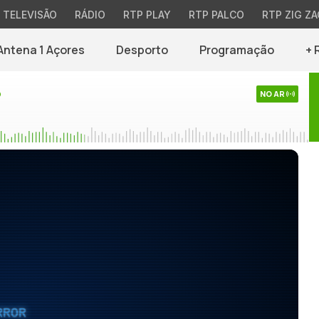
TELEVISÃO
RÁDIO
RTP PLAY
RTP PALCO
RTP ZIG ZA
Antena 1 Açores
Desporto
Programação
+ 
o
NO AR
RROR