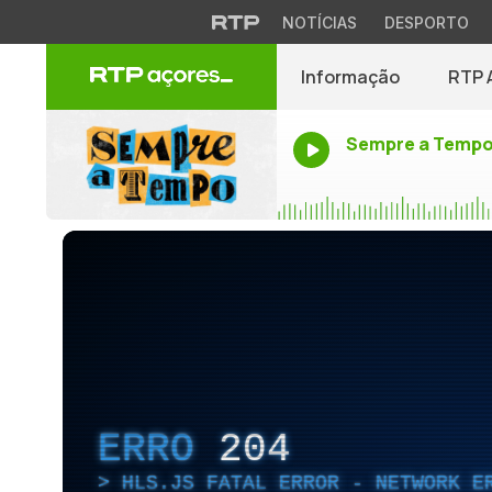
NOTÍCIAS
DESPORTO
Informação
RTP 
Sempre a Temp
ERRO
204
HLS.JS FATAL ERROR - NETWORK E