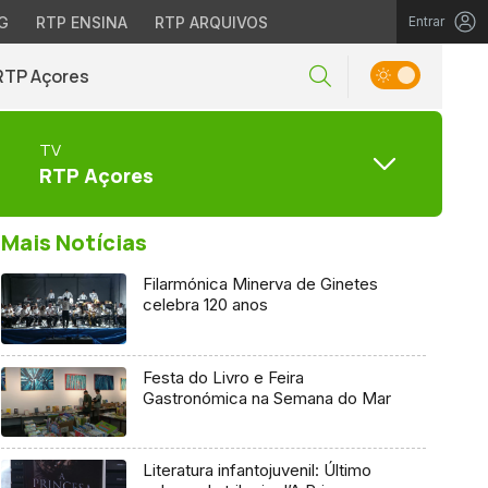
G
RTP ENSINA
RTP ARQUIVOS
Entrar
RTP Açores
TV
RTP Açores
Mais Notícias
Filarmónica Minerva de Ginetes
celebra 120 anos
Festa do Livro e Feira
Gastronómica na Semana do Mar
Literatura infantojuvenil: Último