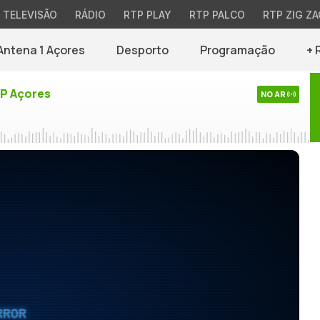
TELEVISÃO
RÁDIO
RTP PLAY
RTP PALCO
RTP ZIG ZA
Antena 1 Açores
Desporto
Programação
+ 
TP Açores
NO AR
RROR