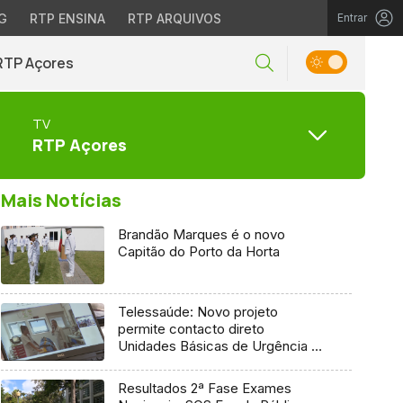
G
RTP ENSINA
RTP ARQUIVOS
Entrar
RTP Açores
TV
RTP Açores
Mais Notícias
Brandão Marques é o novo
Capitão do Porto da Horta
Telessaúde: Novo projeto
permite contacto direto
Unidades Básicas de Urgência e
médico regulador
Resultados 2ª Fase Exames