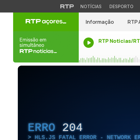
NOTÍCIAS
DESPORTO
Informação
RTP 
RTP Noticias/R
ERRO
204
HLS.JS FATAL ERROR - NETWORK E