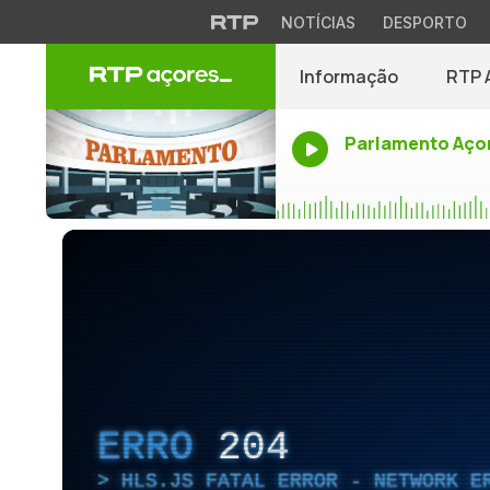
NOTÍCIAS
DESPORTO
Informação
RTP 
Parlamento Aço
ERRO
204
HLS.JS FATAL ERROR - NETWORK E