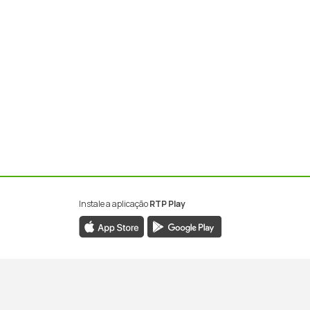
Instale a aplicação
RTP Play