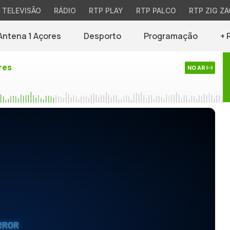
TELEVISÃO
RÁDIO
RTP PLAY
RTP PALCO
RTP ZIG ZA
Antena 1 Açores
Desporto
Programação
+ 
res
NO AR
RROR