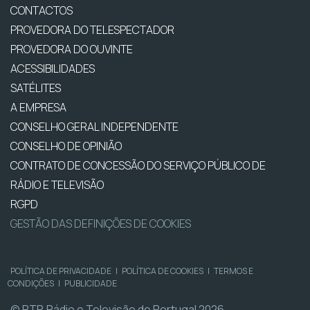
CONTACTOS
PROVEDORA DO TELESPECTADOR
PROVEDORA DO OUVINTE
ACESSIBILIDADES
SATÉLITES
A EMPRESA
CONSELHO GERAL INDEPENDENTE
CONSELHO DE OPINIÃO
CONTRATO DE CONCESSÃO DO SERVIÇO PÚBLICO DE
RÁDIO E TELEVISÃO
RGPD
GESTÃO DAS DEFINIÇÕES DE COOKIES
POLÍTICA DE PRIVACIDADE
|
POLÍTICA DE COOKIES
|
TERMOS E
CONDIÇÕES
|
PUBLICIDADE
© RTP, Rádio e Televisão de Portugal 2026