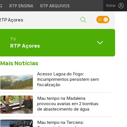
G
RTP ENSINA
RTP ARQUIVOS
Entrar
RTP Açores
TV
RTP Açores
Mais Notícias
Acesso Lagoa do Fogo:
Incumprimentos persistem sem
fiscalização
Mau tempo na Madalena
provocou avarias em 2 bombas
de abastecimento de água
Mau tempo na Terceira: