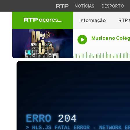
NOTÍCIAS
DESPORTO
Informação
RTP 
Musica no Colég
ERRO
204
HLS.JS FATAL ERROR - NETWORK E