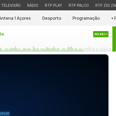
TELEVISÃO
RÁDIO
RTP PLAY
RTP PALCO
RTP ZIG ZA
Antena 1 Açores
Desporto
Programação
+ 
io
NO AR
RROR