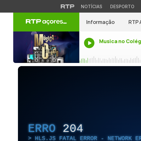
NOTÍCIAS
DESPORTO
Informação
RTP 
Musica no Colég
ERRO
204
HLS.JS FATAL ERROR - NETWORK E