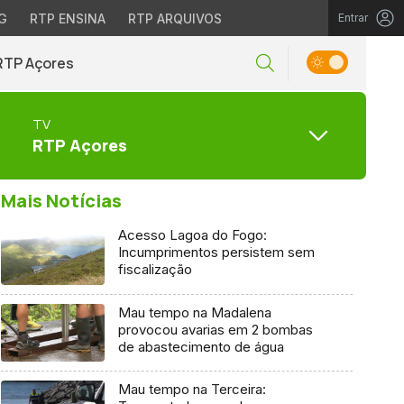
G
RTP ENSINA
RTP ARQUIVOS
Entrar
RTP Açores
TV
RTP Açores
Mais Notícias
Acesso Lagoa do Fogo:
Incumprimentos persistem sem
fiscalização
Mau tempo na Madalena
provocou avarias em 2 bombas
de abastecimento de água
Mau tempo na Terceira: