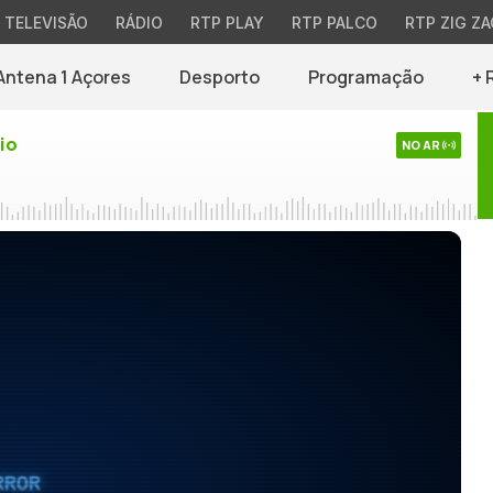
TELEVISÃO
RÁDIO
RTP PLAY
RTP PALCO
RTP ZIG ZA
Antena 1 Açores
Desporto
Programação
+ 
io
NO AR
RROR