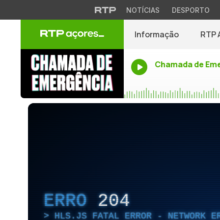
NOTÍCIAS
DESPORTO
Informação
RTP 
Chamada de Eme
ERRO
204
HLS.JS FATAL ERROR - NETWORK E