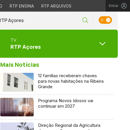
G
RTP ENSINA
RTP ARQUIVOS
Entrar
RTP Açores
TV
RTP Açores
Mais Notícias
12 famílias receberam chaves
para novas habitações na Ribeira
Grande
Programa Novos Idosos vai
continuar em 2027
Direção Regional da Agricultura