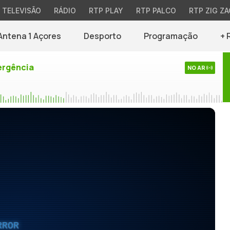
TELEVISÃO
RÁDIO
RTP PLAY
RTP PALCO
RTP ZIG ZA
Antena 1 Açores
Desporto
Programação
+ 
rgência
NO AR
RROR