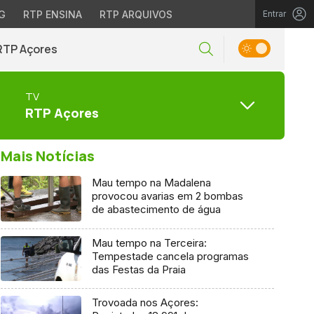
G
RTP ENSINA
RTP ARQUIVOS
Entrar
RTP Açores
TV
RTP Açores
Mais Notícias
Mau tempo na Madalena
provocou avarias em 2 bombas
de abastecimento de água
Mau tempo na Terceira:
Tempestade cancela programas
das Festas da Praia
Trovoada nos Açores: