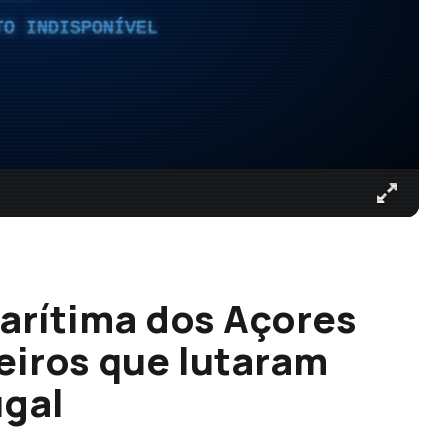
TO INDISPONÍVEL
rítima dos Açores
iros que lutaram
ugal