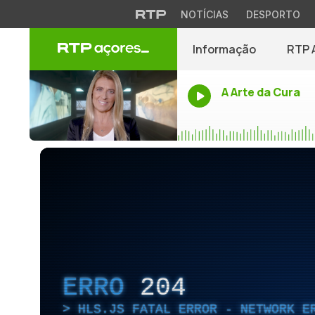
NOTÍCIAS
DESPORTO
Informação
RTP 
A Arte da Cura
ERRO
204
HLS.JS FATAL ERROR - NETWORK E