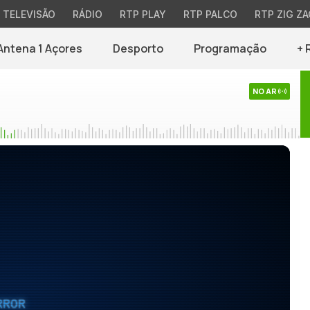
TELEVISÃO
RÁDIO
RTP PLAY
RTP PALCO
RTP ZIG ZA
Antena 1 Açores
Desporto
Programação
+ 
NO AR
RROR