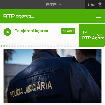
Entrar
Me
Telejornal Açores
NO AR
TV
RTP Açore