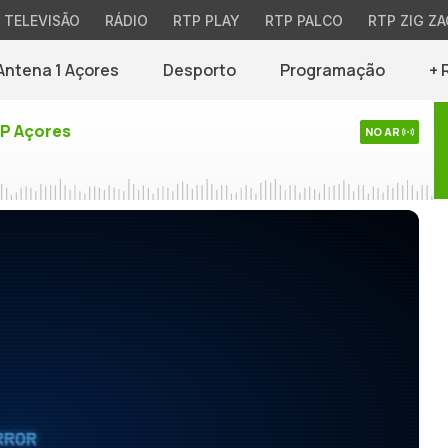
TELEVISÃO
RÁDIO
RTP PLAY
RTP PALCO
RTP ZIG ZA
Antena 1 Açores
Desporto
Programação
+ 
TP Açores
NO AR
RROR