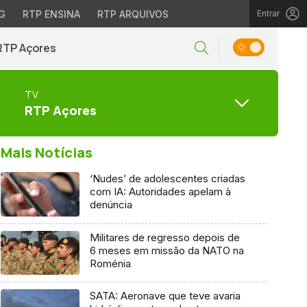
G
RTP ENSINA
RTP ARQUIVOS
Entrar
RTP Açores
TV
RTP Açores
Mais Notícias
‘Nudes’ de adolescentes criadas
com IA: Autoridades apelam à
denúncia
Militares de regresso depois de
6 meses em missão da NATO na
Roménia
SATA: Aeronave que teve avaria