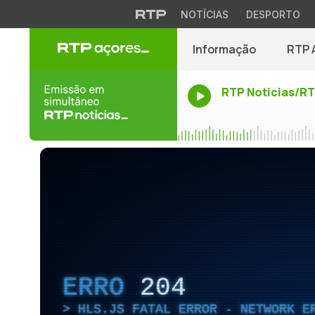
NOTÍCIAS
DESPORTO
Informação
RTP 
RTP Noticias/R
ERRO
204
HLS.JS FATAL ERROR - NETWORK E