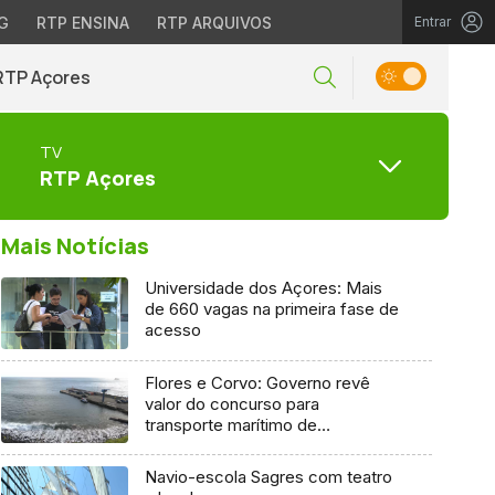
G
RTP ENSINA
RTP ARQUIVOS
Entrar
RTP Açores
TV
RTP Açores
Mais Notícias
Universidade dos Açores: Mais
de 660 vagas na primeira fase de
acesso
Flores e Corvo: Governo revê
valor do concurso para
transporte marítimo de
mercadoria
Navio-escola Sagres com teatro