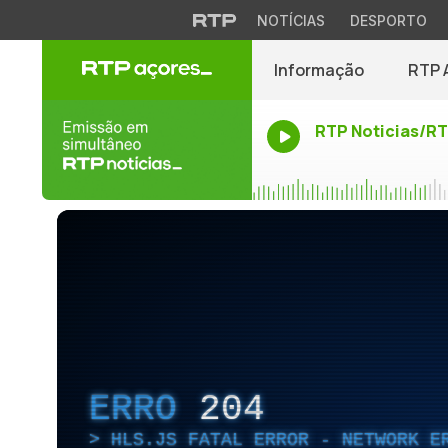
NOTÍCIAS
DESPORTO
Informação
RTP 
RTP Noticias/R
ERRO
204
HLS.JS FATAL ERROR - NETWORK E