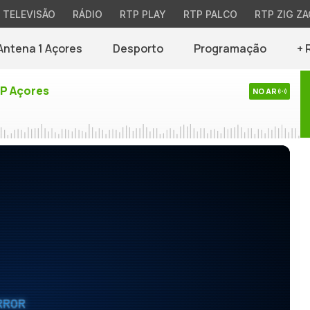
TELEVISÃO
RÁDIO
RTP PLAY
RTP PALCO
RTP ZIG ZA
Antena 1 Açores
Desporto
Programação
+ 
TP Açores
NO AR
RROR