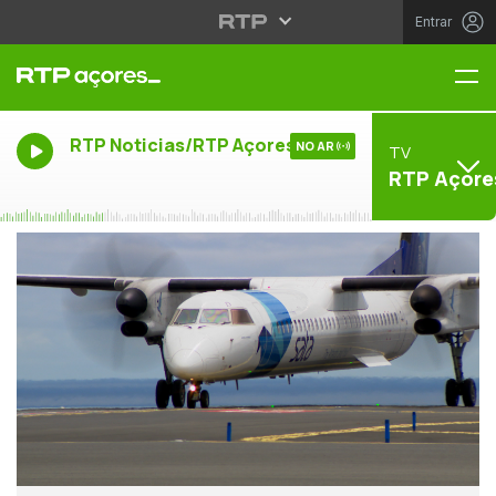
Entrar
Me
RTP Noticias/RTP Açores
NO AR
TV
RTP Açore