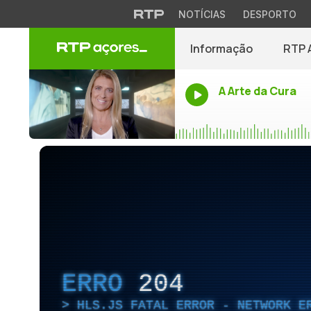
NOTÍCIAS
DESPORTO
Informação
RTP 
A Arte da Cura
ERRO
204
HLS.JS FATAL ERROR - NETWORK E