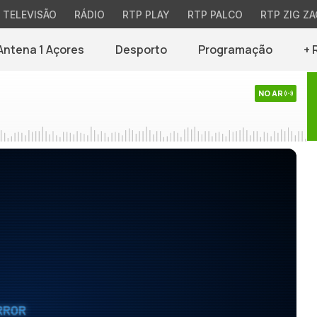
TELEVISÃO
RÁDIO
RTP PLAY
RTP PALCO
RTP ZIG ZA
Antena 1 Açores
Desporto
Programação
+ 
NO AR
RROR