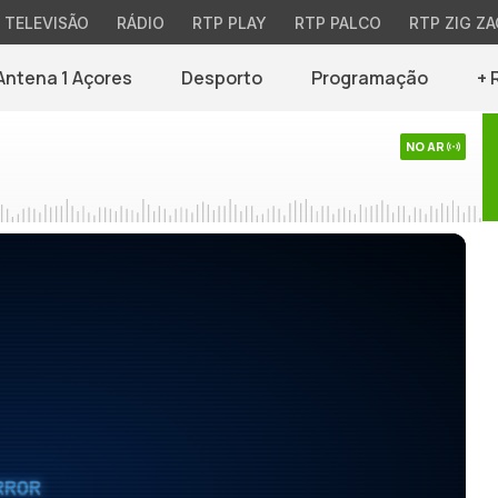
TELEVISÃO
RÁDIO
RTP PLAY
RTP PALCO
RTP ZIG ZA
Antena 1 Açores
Desporto
Programação
+ 
NO AR
RROR