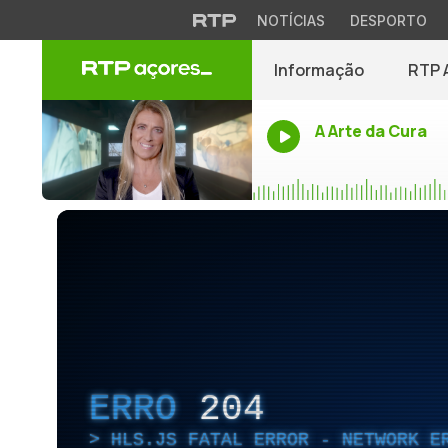
NOTÍCIAS
DESPORTO
Informação
RTP 
A Arte da Cura
ERRO
204
HLS.JS FATAL ERROR - NETWORK E