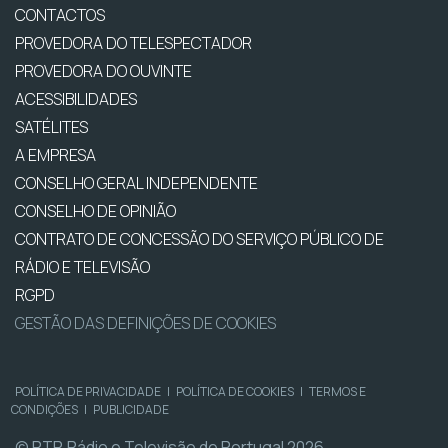
CONTACTOS
PROVEDORA DO TELESPECTADOR
PROVEDORA DO OUVINTE
ACESSIBILIDADES
SATÉLITES
A EMPRESA
CONSELHO GERAL INDEPENDENTE
CONSELHO DE OPINIÃO
CONTRATO DE CONCESSÃO DO SERVIÇO PÚBLICO DE
RÁDIO E TELEVISÃO
RGPD
GESTÃO DAS DEFINIÇÕES DE COOKIES
POLÍTICA DE PRIVACIDADE
|
POLÍTICA DE COOKIES
|
TERMOS E
CONDIÇÕES
|
PUBLICIDADE
© RTP, Rádio e Televisão de Portugal 2026