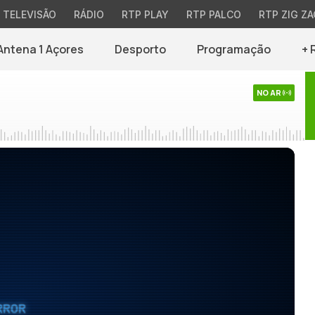
TELEVISÃO
RÁDIO
RTP PLAY
RTP PALCO
RTP ZIG ZA
Antena 1 Açores
Desporto
Programação
+ 
NO AR
RROR