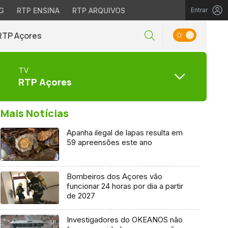
G
RTP ENSINA
RTP ARQUIVOS
Entrar
RTP Açores
TV
RTP Açores
Mais Notícias
Apanha ilegal de lapas resulta em
59 apreensões este ano
Bombeiros dos Açores vão
funcionar 24 horas por dia a partir
de 2027
Investigadores do OKEANOS não