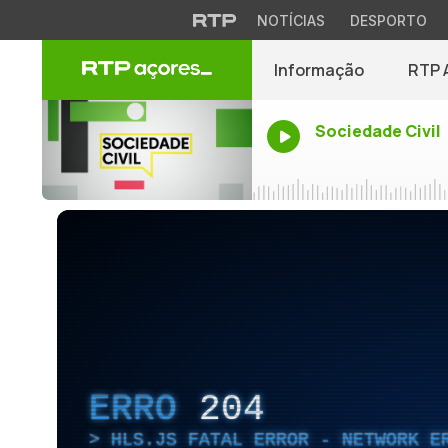
NOTÍCIAS
DESPORTO
Informação
RTP 
Sociedade Civil
ERRO
204
HLS.JS FATAL ERROR - NETWORK E