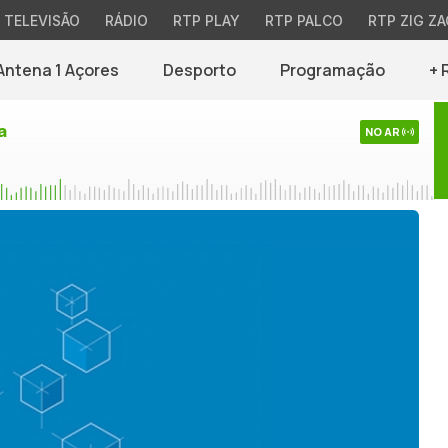
TELEVISÃO
RÁDIO
RTP PLAY
RTP PALCO
RTP ZIG ZA
Antena 1 Açores
Desporto
Programação
+ 
a
NO AR