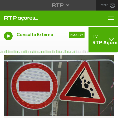
Entrar
Me
Consulta Externa
NO AR
TV
RTP Açore