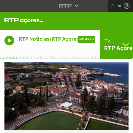
Entrar
Me
RTP Noticias/RTP Açores
NO AR
TV
RTP Açore