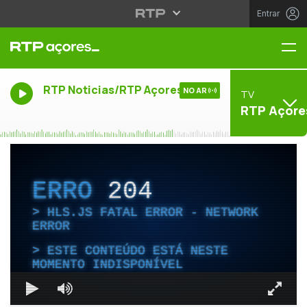
Entrar
Me
RTP Noticias/RTP Açores
NO AR
TV
RTP Açore
ERRO
204
HLS.JS FATAL ERROR - NETWORK
ERROR
ESTE CONTEÚDO ESTÁ NESTE
MOMENTO INDISPONÍVEL