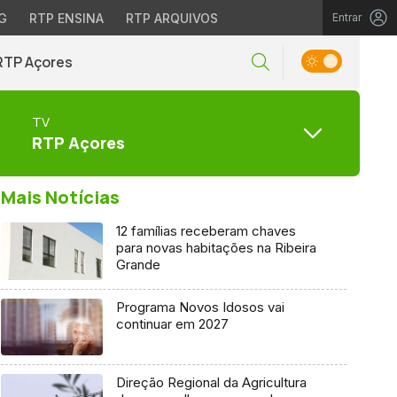
G
RTP ENSINA
RTP ARQUIVOS
Entrar
RTP Açores
TV
RTP Açores
Mais Notícias
12 famílias receberam chaves
para novas habitações na Ribeira
Grande
Programa Novos Idosos vai
continuar em 2027
Direção Regional da Agricultura