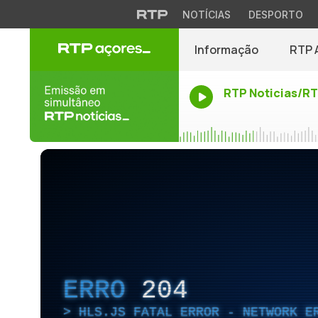
NOTÍCIAS
DESPORTO
Informação
RTP 
RTP Noticias/R
ERRO
204
HLS.JS FATAL ERROR - NETWORK E