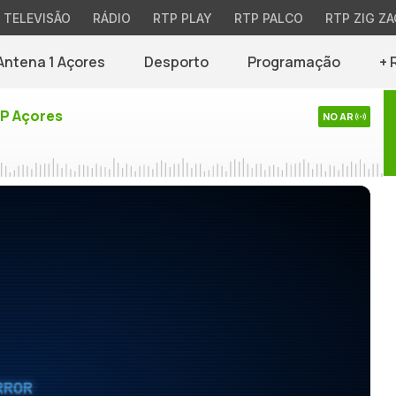
TELEVISÃO
RÁDIO
RTP PLAY
RTP PALCO
RTP ZIG ZA
Antena 1 Açores
Desporto
Programação
+ 
TP Açores
NO AR
RROR