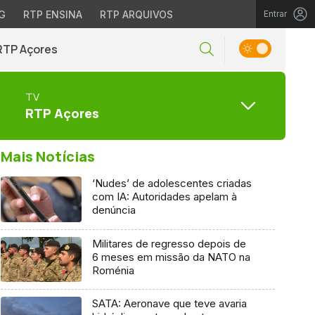
G
RTP ENSINA
RTP ARQUIVOS
Entrar
RTP Açores
TV
RTP Açores
Mais Notícias
‘Nudes’ de adolescentes criadas
com IA: Autoridades apelam à
denúncia
Militares de regresso depois de
6 meses em missão da NATO na
Roménia
SATA: Aeronave que teve avaria