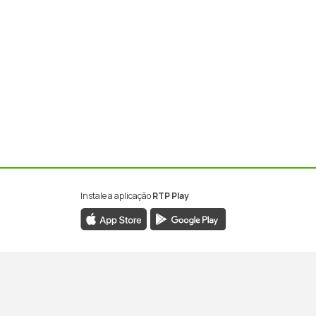
Instale a aplicação
RTP Play