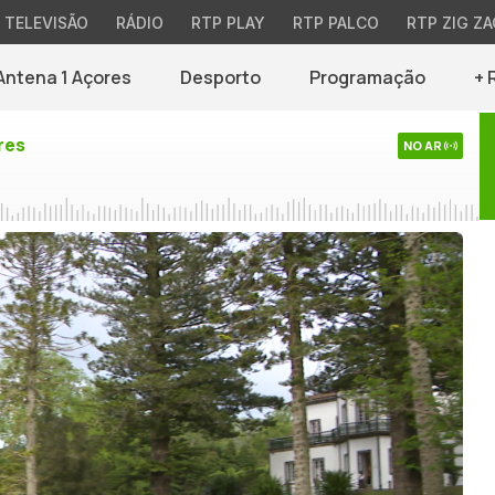
TELEVISÃO
RÁDIO
RTP PLAY
RTP PALCO
RTP ZIG ZA
Antena 1 Açores
Desporto
Programação
+ 
res
NO AR