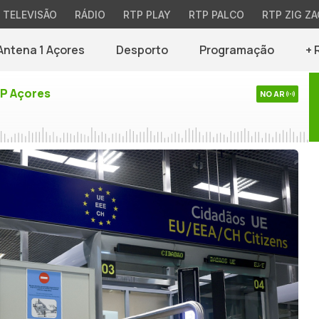
TELEVISÃO
RÁDIO
RTP PLAY
RTP PALCO
RTP ZIG ZA
Antena 1 Açores
Desporto
Programação
+ 
TP Açores
NO AR