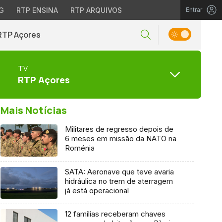
G
RTP ENSINA
RTP ARQUIVOS
Entrar
RTP Açores
TV
RTP Açores
Mais Notícias
Militares de regresso depois de
6 meses em missão da NATO na
Roménia
SATA: Aeronave que teve avaria
hidráulica no trem de aterragem
já está operacional
12 famílias receberam chaves