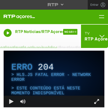
Entrar
Me
RTP Noticias/RTP Açores
NO AR
TV
RTP Açore
ERRO
204
HLS.JS FATAL ERROR - NETWORK
ERROR
ESTE CONTEÚDO ESTÁ NESTE
MOMENTO INDISPONÍVEL