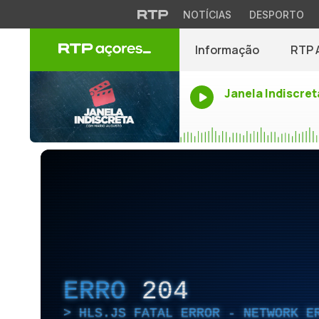
NOTÍCIAS
DESPORTO
Informação
RTP 
Janela Indiscret
ERRO
204
HLS.JS FATAL ERROR - NETWORK E