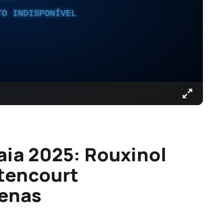
TO INDISPONÍVEL
aia 2025: Rouxinol
ttencourt
enas