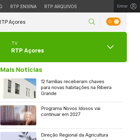
G
RTP ENSINA
RTP ARQUIVOS
Entrar
RTP Açores
TV
RTP Açores
Mais Notícias
12 famílias receberam chaves
para novas habitações na Ribeira
Grande
Programa Novos Idosos vai
continuar em 2027
Direção Regional da Agricultura