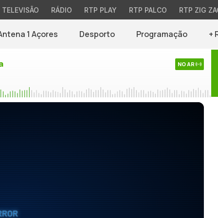
TELEVISÃO
RÁDIO
RTP PLAY
RTP PALCO
RTP ZIG ZA
Antena 1 Açores
Desporto
Programação
+ 
a
NO AR
RROR