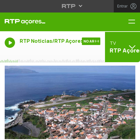
Entrar
Me
RTP Noticias/RTP Açores
NO AR
TV
RTP Açore