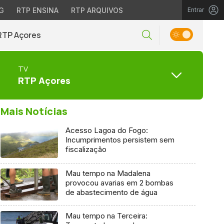
G
RTP ENSINA
RTP ARQUIVOS
Entrar
RTP Açores
TV
RTP Açores
Mais Notícias
Acesso Lagoa do Fogo:
Incumprimentos persistem sem
fiscalização
Mau tempo na Madalena
provocou avarias em 2 bombas
de abastecimento de água
Mau tempo na Terceira: