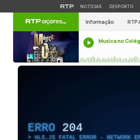
NOTÍCIAS
DESPORTO
Informação
RTP 
Musica no Colég
ERRO
204
HLS.JS FATAL ERROR - NETWORK E