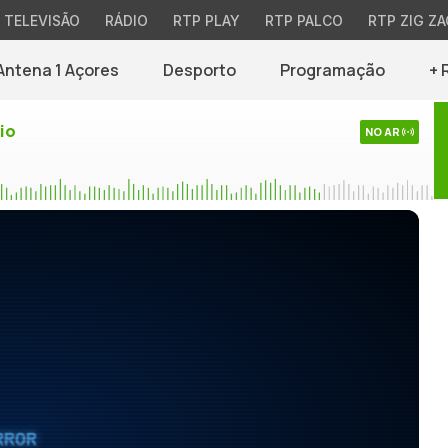
TELEVISÃO
RÁDIO
RTP PLAY
RTP PALCO
RTP ZIG ZA
Antena 1 Açores
Desporto
Programação
+ 
io
NO AR
RROR