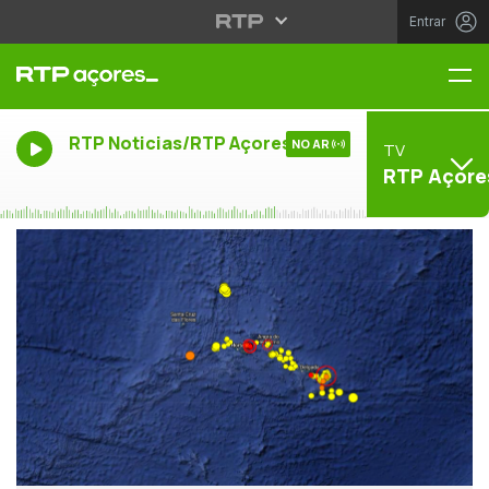
Entrar
Me
RTP Noticias/RTP Açores
NO AR
TV
RTP Açore