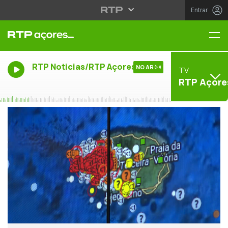
Entrar
Me
RTP Noticias/RTP Açores
NO AR
TV
RTP Açore