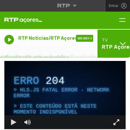
Entrar
Me
RTP Noticias/RTP Açores
NO AR
TV
RTP Açore
ERRO
204
HLS.JS FATAL ERROR - NETWORK
ERROR
ESTE CONTEÚDO ESTÁ NESTE
MOMENTO INDISPONÍVEL