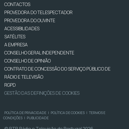
CONTACTOS
PROVEDORA DO TELESPECTADOR
PROVEDORA DO OUVINTE
ACESSIBILIDADES
SATÉLITES
A EMPRESA
CONSELHO GERAL INDEPENDENTE
CONSELHO DE OPINIÃO
CONTRATO DE CONCESSÃO DO SERVIÇO PÚBLICO DE
RÁDIO E TELEVISÃO
RGPD
GESTÃO DAS DEFINIÇÕES DE COOKIES
POLÍTICA DE PRIVACIDADE
|
POLÍTICA DE COOKIES
|
TERMOS E
CONDIÇÕES
|
PUBLICIDADE
© RTP, Rádio e Televisão de Portugal 2026