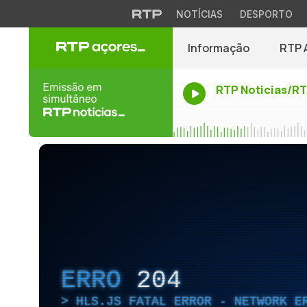
NOTÍCIAS
DESPORTO
Informação
RTP 
RTP Noticias/R
ERRO
204
HLS.JS FATAL ERROR - NETWORK E