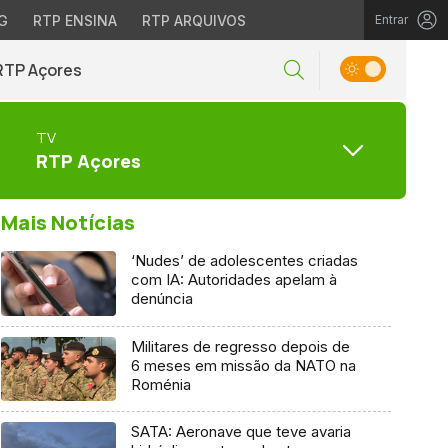
G
RTP ENSINA
RTP ARQUIVOS
Entrar
RTP Açores
TV
RTP Açores
Mais Notícias
‘Nudes’ de adolescentes criadas
com IA: Autoridades apelam à
denúncia
Militares de regresso depois de
6 meses em missão da NATO na
Roménia
SATA: Aeronave que teve avaria