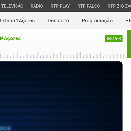
TELEVISÃO
RÁDIO
RTP PLAY
RTP PALCO
RTP ZIG ZA
Antena 1 Açores
Desporto
Programação
+ 
TP Açores
NO AR
RROR