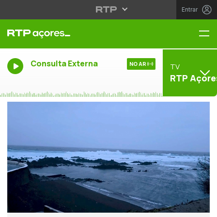
Entrar
Me
Consulta Externa
NO AR
TV
RTP Açore