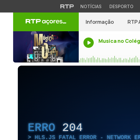
NOTÍCIAS
DESPORTO
Informação
RTP 
Musica no Colég
ERRO
204
HLS.JS FATAL ERROR - NETWORK E