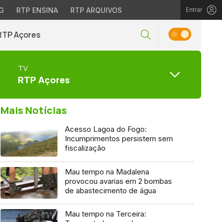
G
RTP ENSINA
RTP ARQUIVOS
Entrar
RTP Açores
TV
RTP Açores
Mais Notícias
Acesso Lagoa do Fogo:
Incumprimentos persistem sem
fiscalização
Mau tempo na Madalena
provocou avarias em 2 bombas
de abastecimento de água
Mau tempo na Terceira: