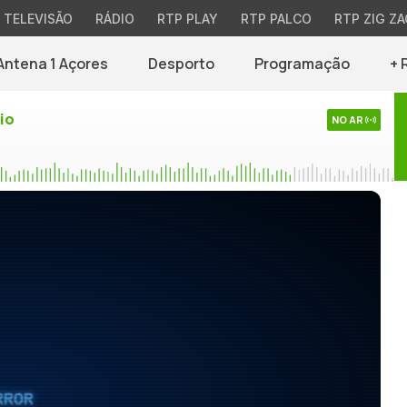
TELEVISÃO
RÁDIO
RTP PLAY
RTP PALCO
RTP ZIG ZA
Antena 1 Açores
Desporto
Programação
+ 
io
NO AR
RROR