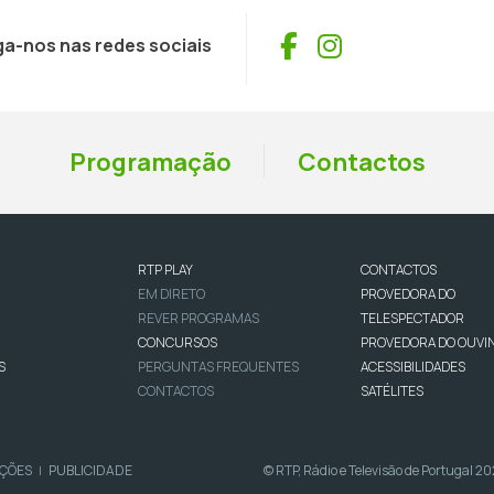
Facebook
Instagram
ga-nos nas redes sociais
Programação
Contactos
RTP PLAY
CONTACTOS
EM DIRETO
PROVEDORA DO
REVER PROGRAMAS
TELESPECTADOR
CONCURSOS
PROVEDORA DO OUVI
S
PERGUNTAS FREQUENTES
ACESSIBILIDADES
CONTACTOS
SATÉLITES
IÇÕES
PUBLICIDADE
© RTP, Rádio e Televisão de Portugal 2
|