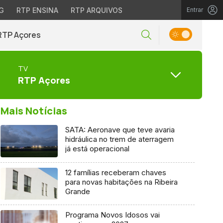
G
RTP ENSINA
RTP ARQUIVOS
Entrar
RTP Açores
TV
RTP Açores
Mais Notícias
SATA: Aeronave que teve avaria
hidráulica no trem de aterragem
já está operacional
12 famílias receberam chaves
para novas habitações na Ribeira
Grande
Programa Novos Idosos vai