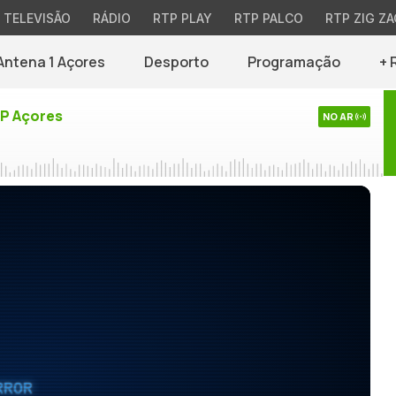
TELEVISÃO
RÁDIO
RTP PLAY
RTP PALCO
RTP ZIG ZA
Antena 1 Açores
Desporto
Programação
+ 
TP Açores
NO AR
RROR