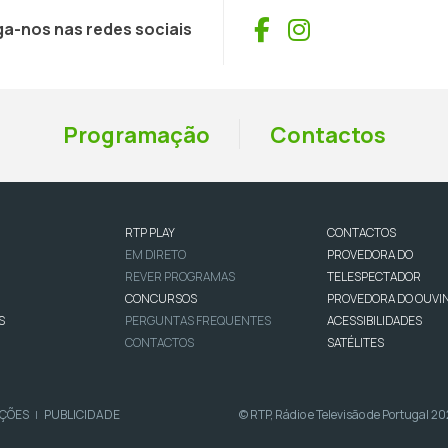
Facebook
Instagram
ga-nos nas redes sociais
Programação
Contactos
RTP PLAY
CONTACTOS
EM DIRETO
PROVEDORA DO
REVER PROGRAMAS
TELESPECTADOR
CONCURSOS
PROVEDORA DO OUVI
S
PERGUNTAS FREQUENTES
ACESSIBILIDADES
CONTACTOS
SATÉLITES
IÇÕES
PUBLICIDADE
© RTP, Rádio e Televisão de Portugal 2
|