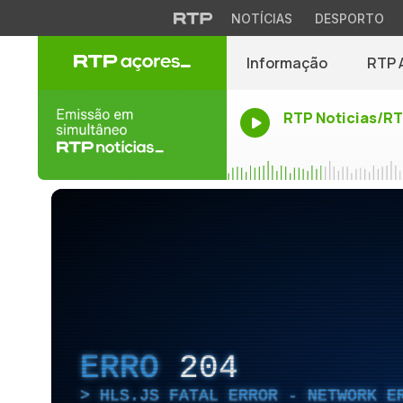
NOTÍCIAS
DESPORTO
Informação
RTP 
RTP Noticias/R
ERRO
204
HLS.JS FATAL ERROR - NETWORK E