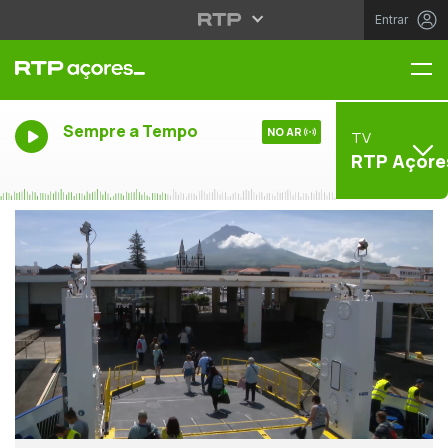
Entrar
Me
Sempre a Tempo
NO AR
TV
RTP Açore