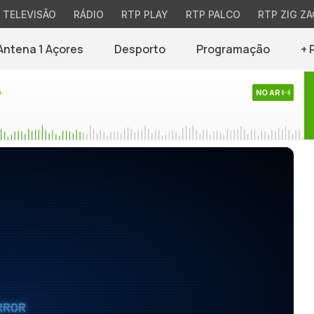
TELEVISÃO
RÁDIO
RTP PLAY
RTP PALCO
RTP ZIG ZA
Antena 1 Açores
Desporto
Programação
+ 
o
NO AR
RROR