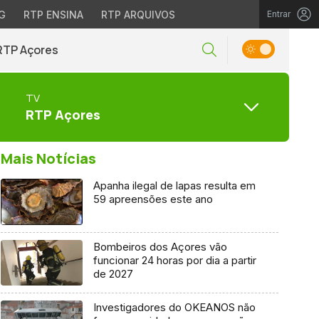
G
RTP ENSINA
RTP ARQUIVOS
Entrar
RTP Açores
TV
RTP Açores
Mais Notícias
Apanha ilegal de lapas resulta em
59 apreensões este ano
Bombeiros dos Açores vão
funcionar 24 horas por dia a partir
de 2027
Investigadores do OKEANOS não