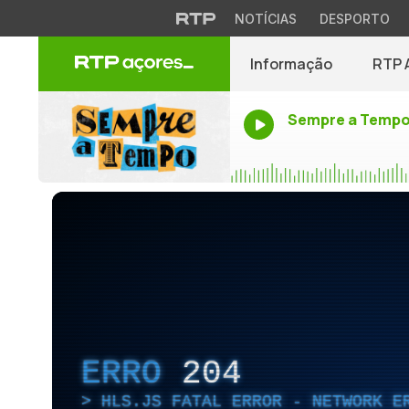
NOTÍCIAS
DESPORTO
Informação
RTP 
Sempre a Temp
ERRO
204
HLS.JS FATAL ERROR - NETWORK E