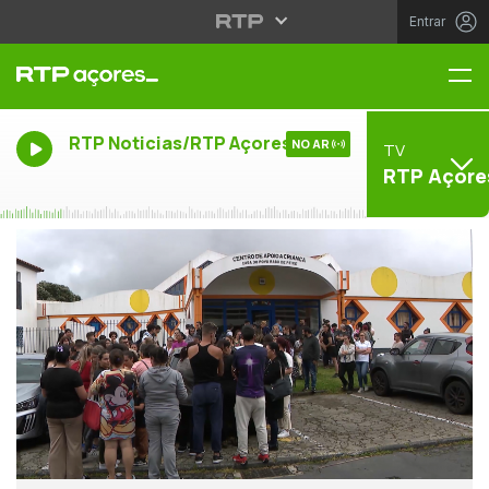
Entrar
Me
RTP Noticias/RTP Açores
NO AR
TV
RTP Açore