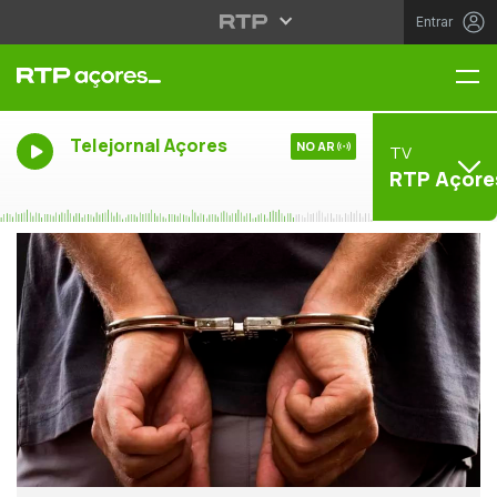
Entrar
Me
Telejornal Açores
NO AR
TV
RTP Açore