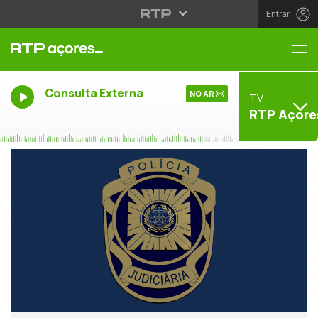
Entrar
Me
Consulta Externa
NO AR
TV
RTP Açore