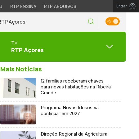
G
RTP ENSINA
RTP ARQUIVOS
Entrar
RTP Açores
TV
RTP Açores
Mais Notícias
12 famílias receberam chaves
para novas habitações na Ribeira
Grande
Programa Novos Idosos vai
continuar em 2027
Direção Regional da Agricultura