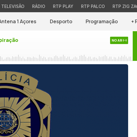
TELEVISÃO
RÁDIO
RTP PLAY
RTP PALCO
RTP ZIG ZA
Antena 1 Açores
Desporto
Programação
+ 
piração
NO AR